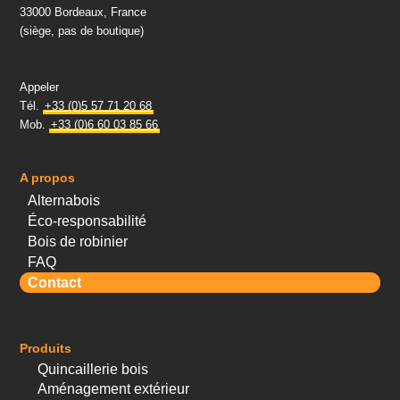
33000 Bordeaux, France
(siège, pas de boutique)
Appeler
Tél.
+33 (0)5 57 71 20 68
Mob.
+33 (0)6 60 03 85 66
A propos
Alternabois
Éco-responsabilité
Bois de robinier
FAQ
Contact
Produits
Quincaillerie bois
Aménagement extérieur