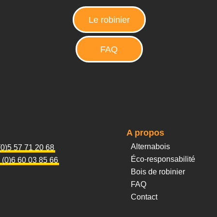
Le robinier
FAQ
A propos
Alternabois
(0)5 57 71 20 68
Éco-responsabilité
 (0)6 60 03 85 66
Bois de robinier
FAQ
Contact