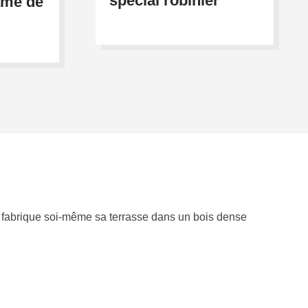
spécial robinier
ame de
on fabrique soi-même sa terrasse dans un
bois dense