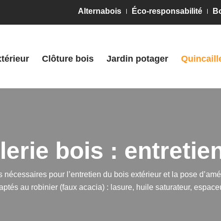
Alternabois
Éco-responsabilité
Bo
térieur
Clôture bois
Jardin potager
Quincaill
lerie bois : entretie
s nécessaires pour l’
entretien du bois extérieur
et la
pose d’
amén
ptés au robinier (faux acacia) : lasure, huile saturateur, espaceu