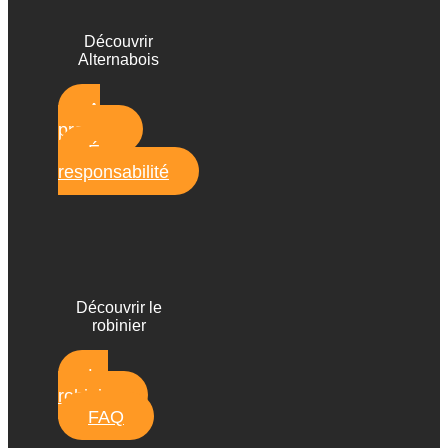
Découvrir
Alternabois
A
propos
Éco-
responsabilité
Découvrir le
robinier
Le
robinier
FAQ