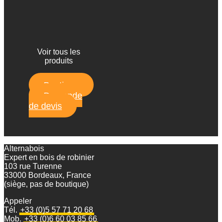
Voir tous les
produits
Boutique
Demande
de devis
Alternabois
Expert en bois de robinier
103 rue Turenne
33000 Bordeaux, France
(siège, pas de boutique)
Appeler
Tél.
+33 (0)5 57 71 20 68
Mob.
+33 (0)6 60 03 85 66